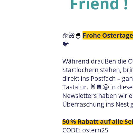
Friend
!
🌼🌺
Frohe Ostertage
🐣
🐦
Während draußen die Os
Startlöchern stehen, bri
direkt ins Postfach – g
Tastatur. 🐰🍫😉 In die
Newsletters haben wir 
Überraschung ins Nest g
50 % Rabatt auf alle Se
CODE: ostern25