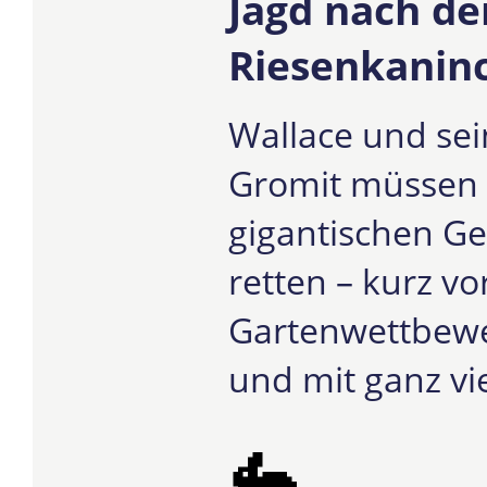
Jagd nach d
Riesenkanin
Wallace und sei
Gromit müssen 
gigantischen G
retten – kurz v
Gartenwettbewer
und mit ganz vie
🐇