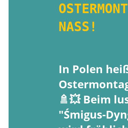
OSTERMONT
NASS!
In Polen hei
Ostermontag
🚿💥 Beim lu
"Śmigus-Dyn