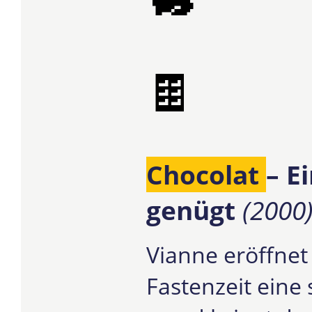
🍫
Chocolat
– E
genügt
(2000
Vianne eröffnet
Fastenzeit eine 