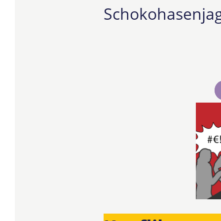
Schokohasenjagd