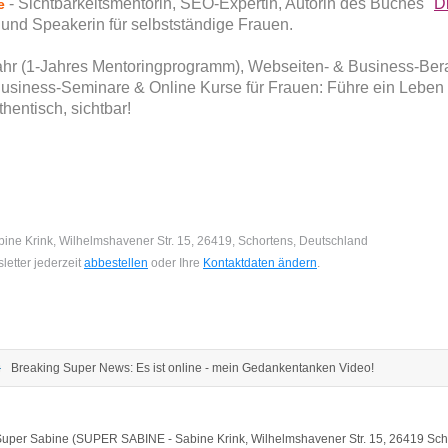
- Sichtbarkeitsmentorin, SEO-Expertin, Autorin des Buches "
D
ne
 und Speakerin für selbstständige Frauen.
ahr (1-Jahres Mentoringprogramm), Webseiten- & Business-Ber
usiness-Seminare & Online Kurse für Frauen: Führe ein Leben i
thentisch, sichtbar!
ne Krink, Wilhelmshavener Str. 15, 26419, Schortens, Deutschland
etter jederzeit
abbestellen
oder Ihre
Kontaktdaten ändern
.
Breaking Super News: Es ist online - mein Gedankentanken Video!
ter Super Sabine (SUPER SABINE - Sabine Krink, Wilhelmshavener Str. 15, 26419 S