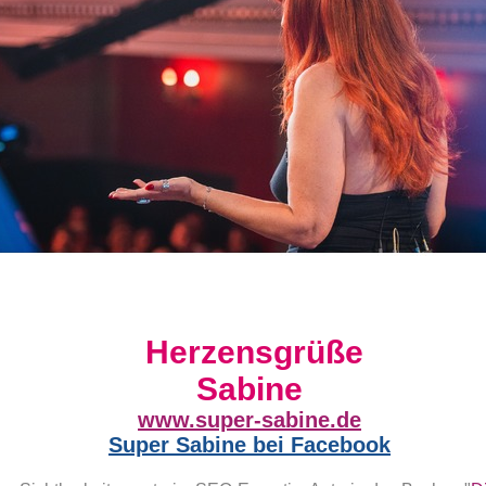
H
erzensgrüße
Sabine
www.super-sabine.de
Super Sabine bei Facebook