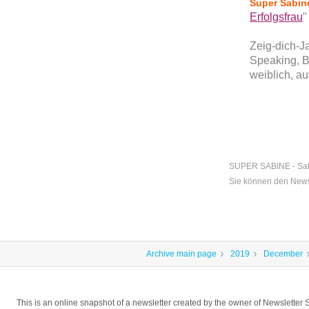
Super Sabi
Erfolgsfrau
"
Zeig-dich-J
Speaking, B
weiblich, au
SUPER SABINE - Sabi
Sie können den Newsl
Archive main page
2019
December
This is an online snapshot of a newsletter created by the owner of Newslet