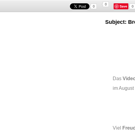
0
Save
0
0
Subject: Br
Das
Vide
im August
Viel
Freu