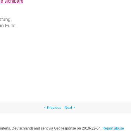
ie sichtbare
atung,
n Fülle -
< Previous
Next >
chortens, Deutschland) and sent via GetResponse on 2019-12-04.
Report abuse