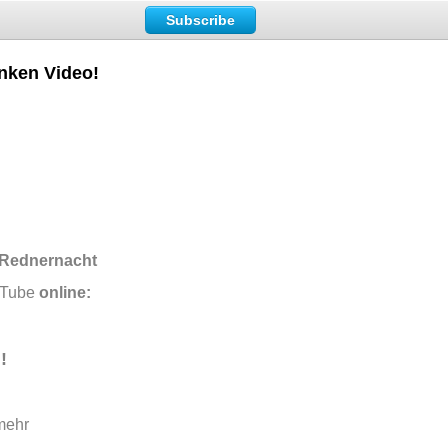
Subscribe
anken Video!
Rednernacht
ouTube
online:
!
mehr