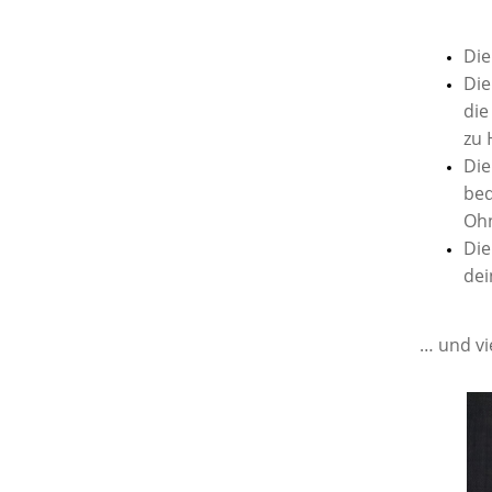
Di
Di
die
zu 
Di
bed
Ohn
Di
dei
… und vi