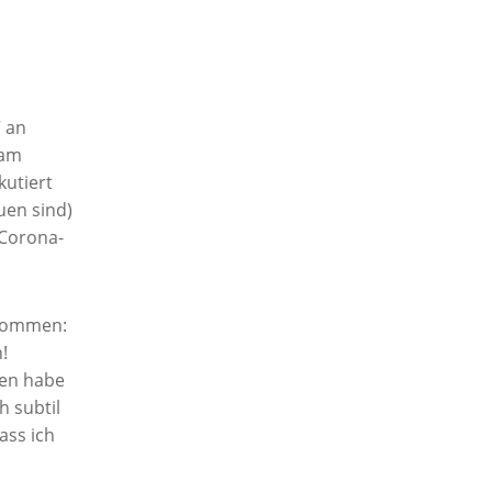
“ an
eam
utiert
uen sind)
 Corona-
ekommen:
!
en habe
h subtil
ass ich