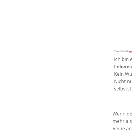
(Drachenbild:
ww
Ich bin
Lebens
Kein Wu
Nicht nu
selbstst
Wenn de
mehr als
Reihe an