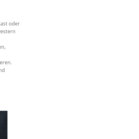
hast oder
western
en,
eren.
und