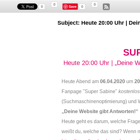
0
0
Save
0
0
Subject: Heute 20:00 Uhr | Dei
SU
Heute 20:00 Uhr | „
Deine We
Heute Abend am
06.04.2020
um
20
Fanpage "Super Sabine"
kostenlo
(Suchmaschinenoptimierung) und 
„
Deine Website gibt Antworten!
“
Heute geht es darum, welche Frage
weißt du, welche das sind? Wenn nic