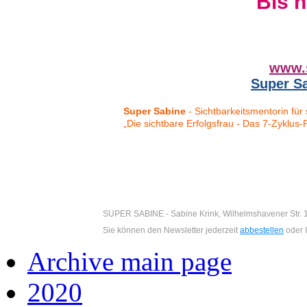
Bis 
www.s
Super S
Super Sabine
-
Sichtbarkeitsmentorin für
„Die sichtbare Erfolgsfrau - Das 7-Zyklus-P
SUPER SABINE - Sabine Krink, Wilhelmshavener Str. 1
Sie können den Newsletter jederzeit
abbestellen
oder 
Archive main page
2020