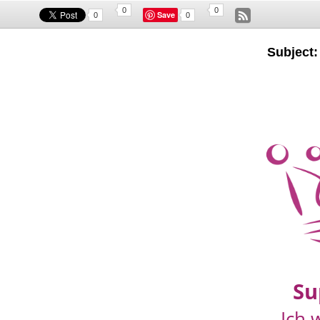
0
0
Save
0
0
Subject: 
Su
Ich 