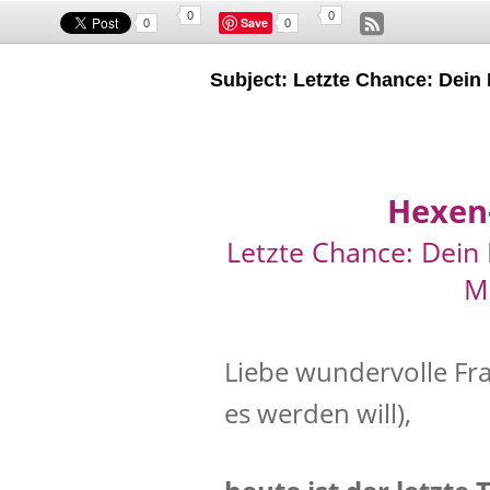
0
0
Save
0
0
Subject: Letzte Chance: Dein
Hexen
Letzte Chance: Dei
Mi
Liebe wundervolle Fra
es werden will),