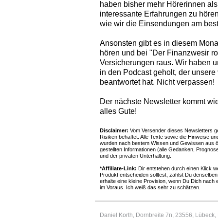
haben bisher mehr Hörerinnen als 
interessante Erfahrungen zu hören
wie wir die Einsendungen am best
Ansonsten gibt es in diesem Mona
hören und bei "Der Finanzwesir r
Versicherungen raus. Wir haben u
in den Podcast geholt, der unsere
beantwortet hat. Nicht verpassen!
Der nächste Newsletter kommt wie
alles Gute!
Disclaimer:
Vom Versender dieses Newsletters ge
Risiken behaftet. Alle Texte sowie die Hinweise u
wurden nach bestem Wissen und Gewissen aus öff
gestellten Informationen (alle Gedanken, Prognose
und der privaten Unterhaltung.
*Affiliate-Link:
Dir entstehen durch einen Klick w
Produkt entscheiden solltest, zahlst Du denselben
erhalte eine kleine Provision, wenn Du Dich nach 
im Voraus. Ich weiß das sehr zu schätzen.
Daniel Korth, Dornbreite 7n, 23556, Lübeck