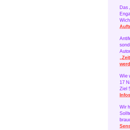
Das 
Enga
Wiche
Auftr
Anti
sonde
Auto
„Zei
werd
Wie 
17 Na
Ziel 
Info
Wir h
Soll
brau
Sens