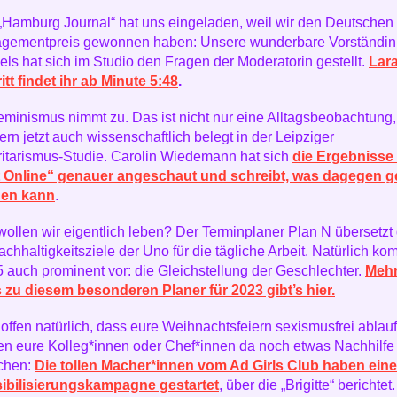
„Hamburg Journal“ hat uns eingeladen, weil wir den Deutschen
gementpreis gewonnen haben: Unsere wunderbare Vorständin
ls hat sich im Studio den Fragen der Moderatorin gestellt.
Lar
itt findet ihr ab Minute 5:48
.
feminismus nimmt zu. Das ist nicht nur eine Alltagsbeobachtung,
rn jetzt auch wissenschaftlich belegt in der Leipziger
ritarismus-Studie. Carolin Wiedemann hat sich
die Ergebnisse 
t Online“ genauer angeschaut und schreibt, was dagegen g
en kann
.
wollen wir eigentlich leben? Der Terminplaner Plan N übersetzt 
chhaltigkeitsziele der Uno für die tägliche Arbeit. Natürlich ko
5 auch prominent vor: die Gleichstellung der Geschlechter.
Meh
s zu diesem besonderen Planer für 2023 gibt’s hier.
offen natürlich, dass eure Weihnachtsfeiern sexismusfrei ablau
ten eure Kolleg*innen oder Chef*innen da noch etwas Nachhilfe
chen:
Die tollen Macher*innen vom Ad Girls Club haben eine
ibilisierungskampagne gestartet
, über die „Brigitte“ berichtet.