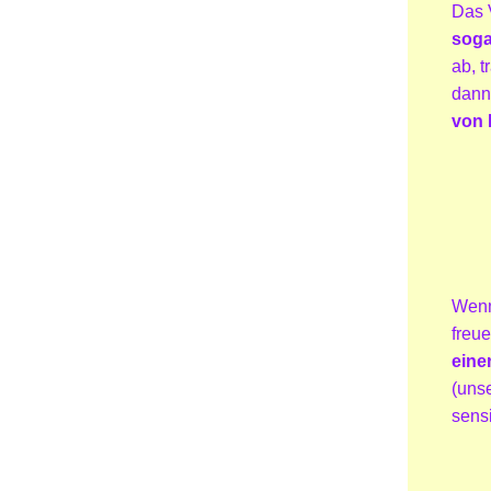
Das 
soga
ab, 
dann
von 
Wenn
freu
eine
(unse
sensi