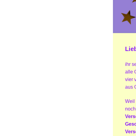
Lie
ihr 
alle
vier 
aus 
Weil 
noch
Vers
Gesc
Vers