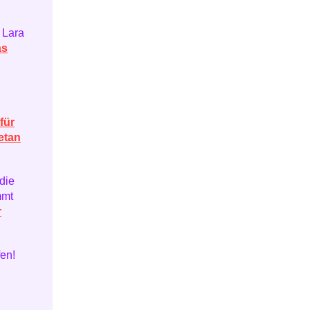
 Lara
as
für
etan
die
mmt
r
fen!