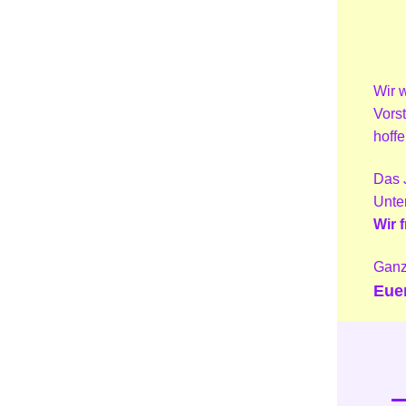
Wir 
Vorst
hoffe
Das 
Unte
Wir 
Ganz
Eue