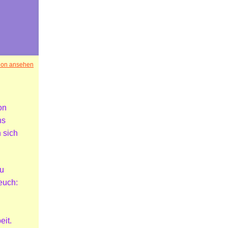
ion ansehen
on
ns
 sich
zu
euch:
eit.