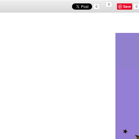
0
Save
0
0