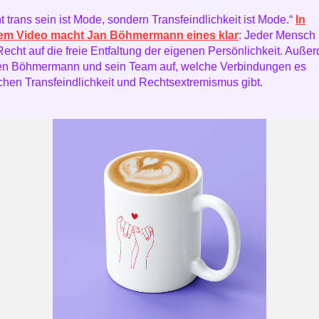
t trans sein ist Mode, sondern Transfeindlichkeit ist Mode.“
In
em Video macht Jan Böhmermann eines klar
: Jeder Mensch 
echt auf die freie Entfaltung der eigenen Persönlichkeit. Auße
en Böhmermann und sein Team auf, welche Verbindungen es
chen Transfeindlichkeit und Rechtsextremismus gibt.