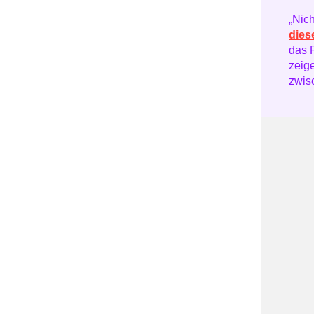
„Nich
dies
das R
zeig
zwis