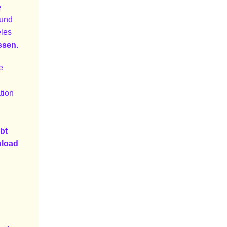
e
 und
eles
ssen.
e
tion
bt
nload