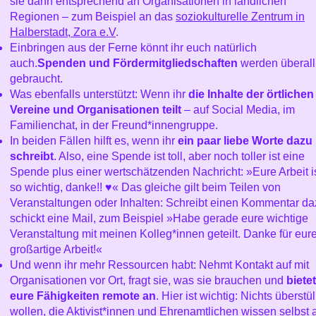
sie dann entsprechend an Organisationen in ländlichen
Regionen – zum Beispiel an das
soziokulturelle Zentrum in
Halberstadt, Zora e.V
.
Einbringen aus der Ferne könnt ihr euch natürlich
auch.
Spenden und Fördermitgliedschaften
werden überall
gebraucht.
Was ebenfalls unterstützt: Wenn ihr
die Inhalte der örtlichen
Vereine und Organisationen teilt
– auf Social Media, im
Familienchat, in der Freund*innengruppe.
In beiden Fällen hilft es, wenn ihr
ein paar liebe Worte dazu
schreibt
. Also, eine Spende ist toll, aber noch toller ist eine
Spende plus einer wertschätzenden Nachricht: »Eure Arbeit i
so wichtig, danke!! ♥️« Das gleiche gilt beim Teilen von
Veranstaltungen oder Inhalten: Schreibt einen Kommentar da
schickt eine Mail, zum Beispiel »Habe gerade eure wichtige
Veranstaltung mit meinen Kolleg*innen geteilt. Danke für eur
großartige Arbeit!«
Und wenn ihr mehr Ressourcen habt: Nehmt Kontakt auf mit
Organisationen vor Ort, fragt sie, was sie brauchen und
bietet
eure Fähigkeiten remote an
. Hier ist wichtig: Nichts überstü
wollen, die Aktivist*innen und Ehrenamtlichen wissen selbst