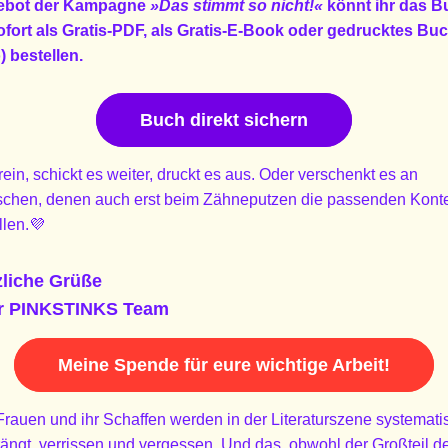
ebot der Kampagne
»Das stimmt so nicht!«
könnt ihr das B
ofort als Gratis-PDF, als Gratis-E-Book oder gedrucktes Buc
) bestellen.
Buch direkt sichern
rein, schickt es weiter, druckt es aus. Oder verschenkt es an
chen, denen auch erst beim Zähneputzen die passenden Kont
llen.💜
zliche Grüße
r PINKSTINKS Team
Meine Spende für eure wichtige Arbeit!
Frauen und ihr Schaffen werden in der Literaturszene systemati
rängt, verrissen und vergessen. Und das, obwohl der Großteil d