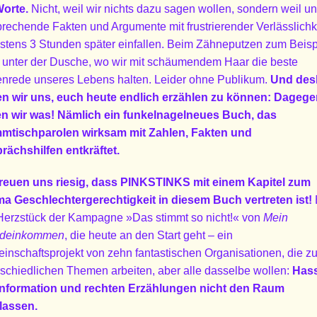
Worte.
Nicht, weil wir nichts dazu sagen wollen, sondern weil u
prechende Fakten und Argumente mit frustrierender Verlässlichk
estens 3 Stunden später einfallen. Beim Zähneputzen zum Beisp
 unter der Dusche, wo wir mit schäumendem Haar die beste
nrede unseres Lebens halten. Leider ohne Publikum.
Und des
en wir uns, euch heute endlich erzählen zu können: Dageg
n wir was!
Nämlich ein funkelnagelneues Buch, das
mtischparolen wirksam mit Zahlen, Fakten und
rächshilfen entkräftet.
freuen uns riesig, dass PINKSTINKS mit einem Kapitel zum
a Geschlechtergerechtigkeit in diesem Buch vertreten ist!
Herzstück der Kampagne »Das stimmt so nicht!« von
Mein
ndeinkommen
, die heute an den Start geht – ein
inschaftsprojekt von zehn fantastischen Organisationen, die z
rschiedlichen Themen arbeiten, aber alle dasselbe wollen:
Hass
nformation und rechten Erzählungen nicht den Raum
lassen.