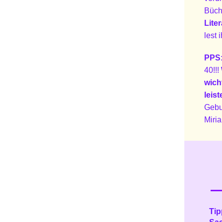
Büch
Lite
lest 
PPS
40!!!
wich
leist
Gebu
Miri
Tip