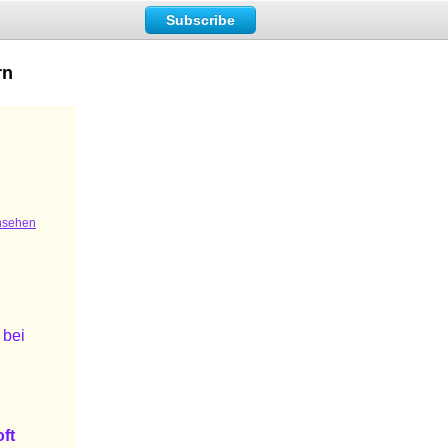
Subscribe
rn
nsehen
 bei
ft