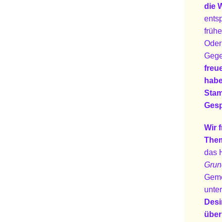
die 
ents
früh
Oder
Gege
freu
habe
Stam
Gesp
Wir 
Them
das 
Gru
Geme
unte
Desi
über