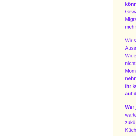
könn
Gewa
Migra
mehr
Wir s
Auss
Wide
nicht
Mom
neh
ihr 
auf 
Wer 
wart
zukü
Küch