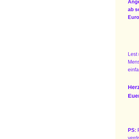
Ang
ab s
Euro
Lest 
Mens
einfa
Her
Eue
PS:
verd