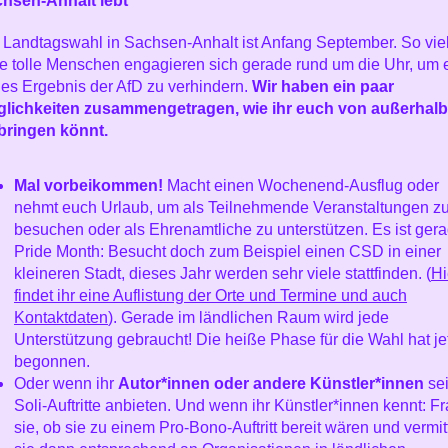
hsen-Anhalt lebt
 Landtagswahl in Sachsen-Anhalt ist Anfang September. So vie
le tolle Menschen engagieren sich gerade rund um die Uhr, um 
es Ergebnis der AfD zu verhindern.
Wir haben ein paar
lichkeiten zusammengetragen, wie ihr euch von außerhalb
bringen könnt.
Mal vorbeikommen!
Macht einen Wochenend-Ausflug oder
nehmt euch Urlaub, um als Teilnehmende Veranstaltungen z
besuchen oder als Ehrenamtliche zu unterstützen. Es ist ger
Pride Month: Besucht doch zum Beispiel einen CSD in einer
kleineren Stadt, dieses Jahr werden sehr viele stattfinden. (
Hi
findet ihr eine Auflistung der Orte und Termine und auch
Kontaktdaten
). Gerade im ländlichen Raum wird jede
Unterstützung gebraucht! Die heiße Phase für die Wahl hat je
begonnen.
Oder wenn ihr
Autor*innen oder andere Künstler*innen
sei
Soli-Auftritte anbieten. Und wenn ihr Künstler*innen kennt: Fr
sie, ob sie zu einem Pro-Bono-Auftritt bereit wären und vermitt