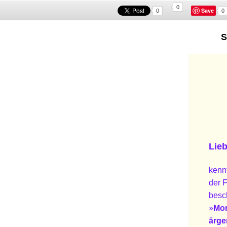
0
Save
0
0
S
Lie
kennt
der F
besch
»
Mom
ärge