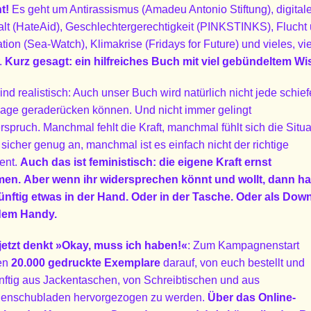
t!
Es geht um Antirassismus (Amadeu Antonio Stiftung), digital
lt (HateAid), Geschlechtergerechtigkeit (PINKSTINKS), Flucht
tion (Sea-Watch), Klimakrise (Fridays for Future) und vieles, vi
.
Kurz gesagt: ein hilfreiches Buch mit viel gebündeltem Wi
ind realistisch: Auch unser Buch wird natürlich nicht jede schief
age geraderücken können. Und nicht immer gelingt
rspruch.
Manchmal fehlt die Kraft, manchmal fühlt sich die Situa
 sicher genug an, manchmal ist es einfach nicht der richtige
ent.
Auch das ist feministisch: die eigene Kraft ernst
men.
Aber wenn ihr widersprechen könnt und wollt, dann ha
künftig etwas in der Hand. Oder in der Tasche. Oder als Dow
dem Handy.
jetzt denkt »Okay, muss ich haben!«
: Zum Kampagnenstart
en
20.000 gedruckte Exemplare
darauf, von euch bestellt und
nftig aus Jackentaschen, von Schreibtischen und aus
enschubladen hervorgezogen zu werden.
Über das Online-