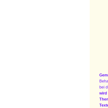
Geme
Beha
bei 
wird
Them
Text