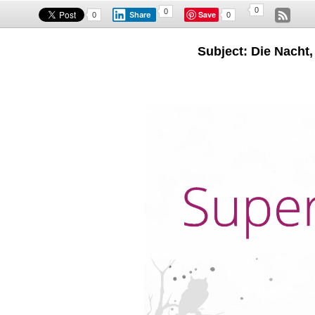
0
0
Save
Share
0
0
Subject: Die Nacht,