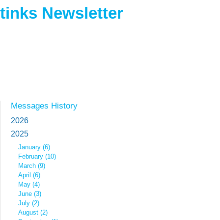
tinks Newsletter
Messages History
2026
2025
January (6)
February (10)
March (9)
April (6)
May (4)
June (3)
July (2)
August (2)